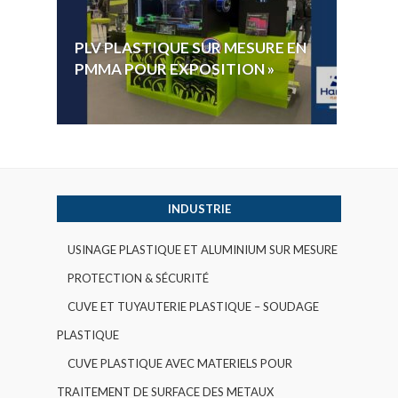
HYGI
PLV PLASTIQUE SUR MESURE EN
ÉLECT
PMMA POUR EXPOSITION »
VOTE 
INDUSTRIE
USINAGE PLASTIQUE ET ALUMINIUM SUR MESURE
PROTECTION & SÉCURITÉ
CUVE ET TUYAUTERIE PLASTIQUE – SOUDAGE
PLASTIQUE
CUVE PLASTIQUE AVEC MATERIELS POUR
TRAITEMENT DE SURFACE DES METAUX