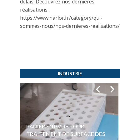
délais. Découvrez nos dernières
réalisations :
https://www.harlor.fr/category/qui-
sommes-nous/nos-dernieres-realisations/
INDUSTRIE
PANIER EN PVDF POUR
CUVE
TRAITEMENT DE SURFACE DES
POUR