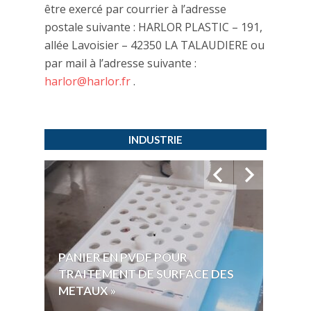
être exercé par courrier à l’adresse
postale suivante : HARLOR PLASTIC – 191,
allée Lavoisier – 42350 LA TALAUDIERE ou
par mail à l’adresse suivante :
harlor@harlor.fr
.
INDUSTRIE
PANIER EN PVDF POUR
CUVE
TRAITEMENT DE SURFACE DES
POUR
METAUX »
ACID