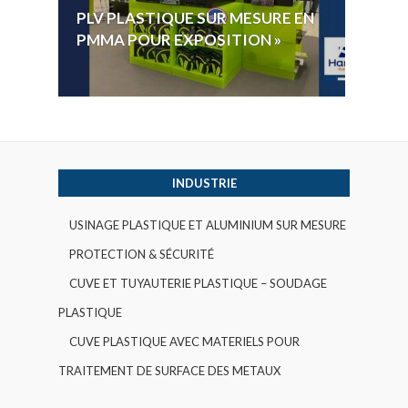
PLV PLASTIQUE SUR MESURE EN
ÉLECT
PMMA POUR EXPOSITION »
VOTE 
INDUSTRIE
USINAGE PLASTIQUE ET ALUMINIUM SUR MESURE
PROTECTION & SÉCURITÉ
CUVE ET TUYAUTERIE PLASTIQUE – SOUDAGE
PLASTIQUE
CUVE PLASTIQUE AVEC MATERIELS POUR
TRAITEMENT DE SURFACE DES METAUX