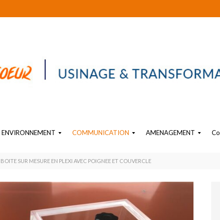
ENVIRONNEMENT
COMMUNICATION
AMENAGEMENT
Co
EAU
SIGNALÉTIQUE PLASTIQUE
OBJET SUR-MESURE EN PLASTIQUE
PLV PLASTIQUE SUR MESURE
AMENAGEMENT PLASTIQUE INTERIEUR INDUSTRIEL
BOITE SUR MESURE EN PLEXI AVEC POIGNEE ET COUVERCLE