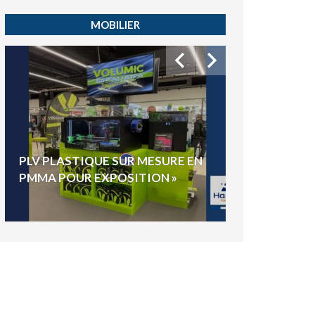
MOBILIER
HYGIAPHONE
PLV PLASTIQUE SUR MESURE EN
ÉLECTIONS E
PMMA POUR EXPOSITION »
VOTE »