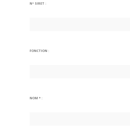
N° SIRET :
FONCTION :
NOM * :