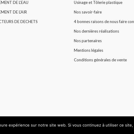
EMENT DE L’EAU
Usinage et Tôlerie plastique
MENT DE L’AIR
Nos savoir-faire
CTEURS DE DECHETS
4 bonnes raisons de nous faire con
Nos dernières réalisations
Nos partenaires
Mentions légales
Conditions générales de vente
leure expérience sur notre site web. Si vous continuez à utiliser ce sit
© All rights reserved 2015 -
HARLOR PLASTIC
.