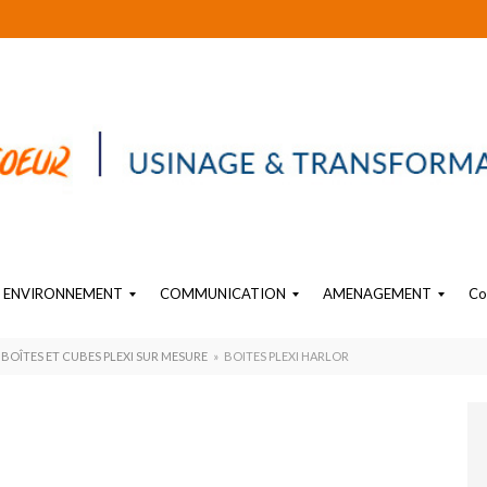
ENVIRONNEMENT
COMMUNICATION
AMENAGEMENT
Co
EAU
SIGNALÉTIQUE PLASTIQUE
OBJET SUR-MESURE EN PLASTIQUE
PLV PLASTIQUE SUR MESURE
AMENAGEMENT PLASTIQUE INTERIEUR INDUSTRIEL
BOÎTES ET CUBES PLEXI SUR MESURE
»
BOITES PLEXI HARLOR