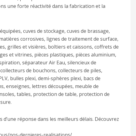
s une forte réactivité dans la fabrication et la
 équipées, cuves de stockage, cuves de brassage,
matières corrosives, lignes de traitement de surface,
s, grilles et visières, boîtiers et caissons, coffrets de
ges et vitrines, pièces plastiques, pièces aluminium,
spiration, séparateur Air Eau, silencieux de
 collecteurs de bouchons, collecteurs de piles,
PLV, bulles plexi, demi-sphères plexi, bacs de
ons, enseignes, lettres découpées, meuble de
onsoles, tables, protection de table, protection de
esure.
s d’une réponse dans les meilleurs délais. Découvrez
ous/nos-dernieres-realisations/