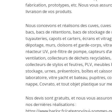
fabrication, prototypes, etc. Nous vous assuron
livraison de vos produits.
Nous concevons et réalisons des cuves, cuves
bacs, bacs de rétentions, bacs de stockage de 
tuyauteries, capots et carters, écrans et vitrage
dépotage, murs, cloisons et garde-corps, vitra
réacteur UV, pré-filtre de pompe, capteurs d’a
ventilation, collecteurs de déchets recyclables,
collecteurs de stylos et feutres, PLV, meubles 
stockage, urnes, présentoirs, boîtes et caiss
laboratoire, vitre yacht et bateau, pupitres, c
nappe, Covrato, et tout objet plastique sur m
Nos devis sont gratuits, et nous vous assuron
nos dernières réalisations :
https://www.harlor.fr/category/qui-sommes-n