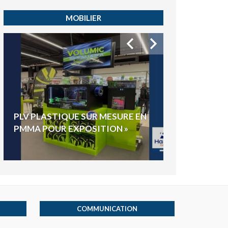
MOBILIER
HYGIAPHONE
PLV PLASTIQUE SUR MESURE EN
ÉLECTIONS E
PMMA POUR EXPOSITION »
VOTE »
COMMUNICATION