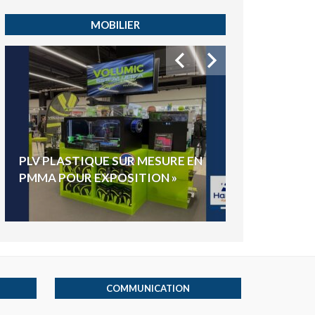
MOBILIER
HYGIAPHONE
PLV PLASTIQUE SUR MESURE EN
ÉLECTIONS E
PMMA POUR EXPOSITION »
VOTE »
COMMUNICATION