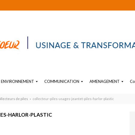
ENVIRONNEMENT
COMMUNICATION
AMENAGEMENT
Co
EAU
SIGNALÉTIQUE PLASTIQUE
OBJET SUR-MESURE EN PLASTIQUE
PLV PLASTIQUE SUR MESURE
AMENAGEMENT PLASTIQUE INTERIEUR INDUSTRIEL
llecteurs de piles
»
collecteur-piles-usages-jeantet-piles-harlor-plastic
LES-HARLOR-PLASTIC