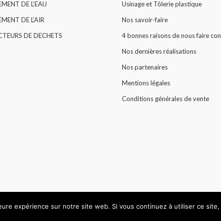
EMENT DE L’EAU
Usinage et Tôlerie plastique
MENT DE L’AIR
Nos savoir-faire
CTEURS DE DECHETS
4 bonnes raisons de nous faire con
Nos dernières réalisations
Nos partenaires
Mentions légales
Conditions générales de vente
leure expérience sur notre site web. Si vous continuez à utiliser ce sit
© All rights reserved 2015 -
HARLOR PLASTIC
.