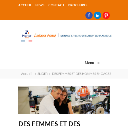
ACCUEIL
NEWS
CONTACT
BROCHURES
Menu
≡
Accueil
»
SLIDER
»
DES FEMMES ET DES HOMMES ENGAGÉS
DES FEMMES ET DES