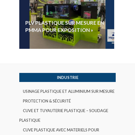
HYGI
PLV PLASTIQUE SUR MESURE EN
ÉLECT
PMMA POUR EXPOSITION »
VOTE 
INDUSTRIE
USINAGE PLASTIQUE ET ALUMINIUM SUR MESURE
PROTECTION & SÉCURITÉ
CUVE ET TUYAUTERIE PLASTIQUE – SOUDAGE
PLASTIQUE
CUVE PLASTIQUE AVEC MATERIELS POUR