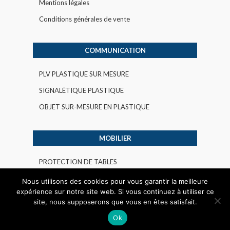
Mentions légales
Conditions générales de vente
COMMUNICATION
PLV PLASTIQUE SUR MESURE
SIGNALÉTIQUE PLASTIQUE
OBJET SUR-MESURE EN PLASTIQUE
MOBILIER
PROTECTION DE TABLES
AMENAGEMENT PLASTIQUE INTERIEUR
Nous utilisons des cookies pour vous garantir la meilleure
expérience sur notre site web. Si vous continuez à utiliser ce
INDUSTRIEL
site, nous supposerons que vous en êtes satisfait.
Ok
© All rights reserved 2015 -
HARLOR PLASTIC
.