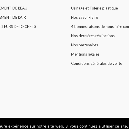
EMENT DE L’EAU
Usinage et Tôlerie plastique
MENT DE L’AIR
Nos savoir-faire
CTEURS DE DECHETS
4 bonnes raisons de nous faire con
Nos dernières réalisations
Nos partenaires
Mentions légales
Conditions générales de vente
leure expérience sur notre site web. Si vous continuez à utiliser ce sit
© All rights reserved 2015 -
HARLOR PLASTIC
.