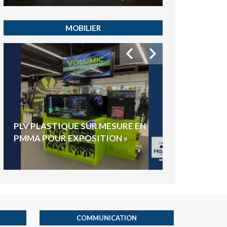
MOBILIER
HYGIAPHONE
PLV PLASTIQUE SUR MESURE EN
ÉLECTIONS E
PMMA POUR EXPOSITION »
VOTE »
COMMUNICATION