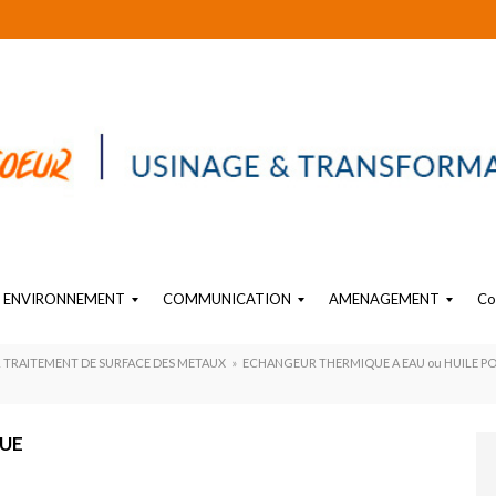
ENVIRONNEMENT
COMMUNICATION
AMENAGEMENT
Co
EAU
SIGNALÉTIQUE PLASTIQUE
OBJET SUR-MESURE EN PLASTIQUE
PLV PLASTIQUE SUR MESURE
AMENAGEMENT PLASTIQUE INTERIEUR INDUSTRIEL
R TRAITEMENT DE SURFACE DES METAUX
»
ECHANGEUR THERMIQUE A EAU ou HUILE PO
QUE