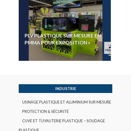
HYGI
PLV PLASTIQUE SUR MESURE EN
ÉLECT
PMMA POUR EXPOSITION »
VOTE 
INDUSTRIE
USINAGE PLASTIQUE ET ALUMINIUM SUR MESURE
PROTECTION & SÉCURITÉ
CUVE ET TUYAUTERIE PLASTIQUE – SOUDAGE
PLASTIQUE