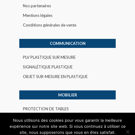
Nos partenaires
Mentions légales
Conditions générales de vente
COMMUNICATION
PLV PLASTIQUE SUR MESURE
SIGNALÉTIQUE PLASTIQUE
OBJET SUR-MESURE EN PLASTIQUE
MOBILIER
PROTECTION DE TABLES
AMENAGEMENT PLASTIQUE INTERIEUR
Nous utilisons des cookies pour vous garantir la meilleure
expérience sur notre site web. Si vous continuez à utiliser ce
INDUSTRIEL
site, nous supposerons que vous en êtes satisfait.