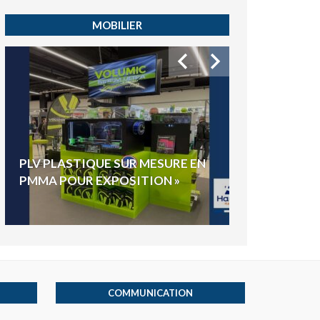
MOBILIER
HYGIAPHONE
PLV PLASTIQUE SUR MESURE EN
ÉLECTIONS E
PMMA POUR EXPOSITION »
VOTE »
COMMUNICATION