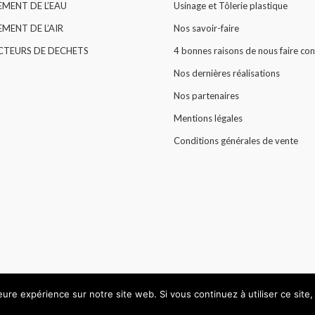
EMENT DE L’EAU
Usinage et Tôlerie plastique
MENT DE L’AIR
Nos savoir-faire
CTEURS DE DECHETS
4 bonnes raisons de nous faire con
Nos dernières réalisations
Nos partenaires
Mentions légales
Conditions générales de vente
leure expérience sur notre site web. Si vous continuez à utiliser ce sit
© All rights reserved 2015 -
HARLOR PLASTIC
.