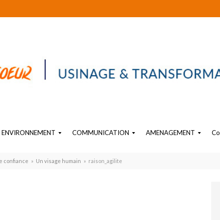
ENVIRONNEMENT
COMMUNICATION
AMENAGEMENT
Co
EAU
SIGNALÉTIQUE PLASTIQUE
OBJET SUR-MESURE EN PLASTIQUE
PLV PLASTIQUE SUR MESURE
AMENAGEMENT PLASTIQUE INTERIEUR INDUSTRIEL
e confiance
»
Un visage humain
»
raison_agilite