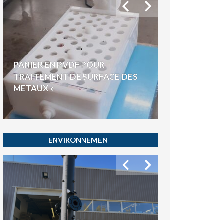
PANIER EN PVDF POUR
CUVE RECTA
TRAITEMENT DE SURFACE DES
POUR STOCK
METAUX »
ACIDE CHAU
ENVIRONNEMENT