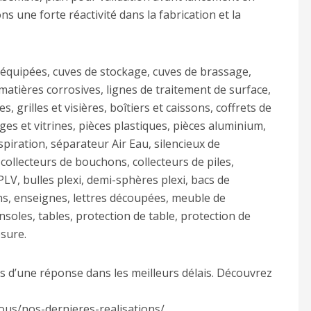
s une forte réactivité dans la fabrication et la
 équipées, cuves de stockage, cuves de brassage,
matières corrosives, lignes de traitement de surface,
s, grilles et visières, boîtiers et caissons, coffrets de
ges et vitrines, pièces plastiques, pièces aluminium,
spiration, séparateur Air Eau, silencieux de
 collecteurs de bouchons, collecteurs de piles,
PLV, bulles plexi, demi-sphères plexi, bacs de
ons, enseignes, lettres découpées, meuble de
onsoles, tables, protection de table, protection de
esure.
s d’une réponse dans les meilleurs délais. Découvrez
ous/nos-dernieres-realisations/