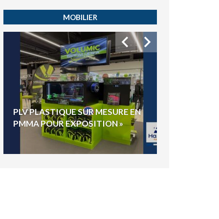
MOBILIER
HYGIAPHONE
PLV PLASTIQUE SUR MESURE EN
ÉLECTIONS E
PMMA POUR EXPOSITION »
VOTE »