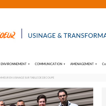
ENVIRONNEMENT
COMMUNICATION
AMENAGEMENT
Co
EAU
SIGNALÉTIQUE PLASTIQUE
OBJET SUR-MESURE EN PLASTIQUE
PLV PLASTIQUE SUR MESURE
AMENAGEMENT PLASTIQUE INTERIEUR INDUSTRIEL
AMMEUR EN USINAGE SUR TABLE DE DECOUPE