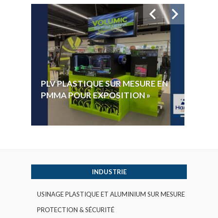
HYGI
PLV PLASTIQUE SUR MESURE EN
ÉLECT
PMMA POUR EXPOSITION »
VOTE 
INDUSTRIE
USINAGE PLASTIQUE ET ALUMINIUM SUR MESURE
PROTECTION & SÉCURITÉ