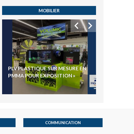
MOBILIER
HYGIAPHONE
PLV PLASTIQUE SUR MESURE EN
ÉLECTIONS E
PMMA POUR EXPOSITION »
VOTE »
COMMUNICATION