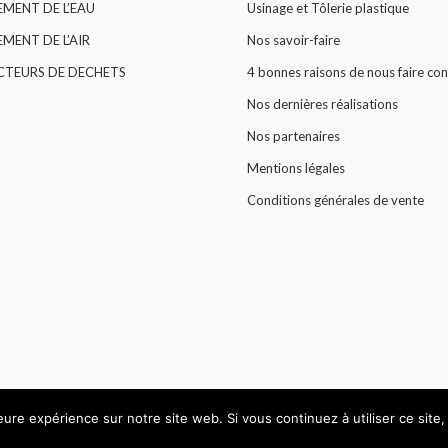
EMENT DE L’EAU
Usinage et Tôlerie plastique
MENT DE L’AIR
Nos savoir-faire
CTEURS DE DECHETS
4 bonnes raisons de nous faire con
Nos dernières réalisations
Nos partenaires
Mentions légales
Conditions générales de vente
leure expérience sur notre site web. Si vous continuez à utiliser ce sit
© All rights reserved 2015 -
HARLOR PLASTIC
.