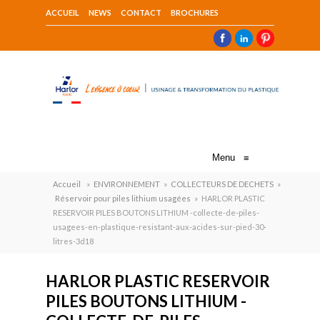
ACCUEIL
NEWS
CONTACT
BROCHURES
Menu
≡
Accueil
»
ENVIRONNEMENT
»
COLLECTEURS DE DECHETS
»
Réservoir pour piles lithium usagées
»
HARLOR PLASTIC
RESERVOIR PILES BOUTONS LITHIUM -collecte-de-piles-
usagees-en-plastique-resistant-aux-acides-sur-pied-30-
litres-3d18
HARLOR PLASTIC RESERVOIR
PILES BOUTONS LITHIUM -