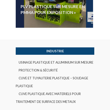
HYGI
PLV PLASTIQUE SUR MESURE EN
ÉLECT
PMMA POUR EXPOSITION »
VOTE 
INDUSTRIE
USINAGE PLASTIQUE ET ALUMINIUM SUR MESURE
PROTECTION & SÉCURITÉ
CUVE ET TUYAUTERIE PLASTIQUE – SOUDAGE
PLASTIQUE
CUVE PLASTIQUE AVEC MATERIELS POUR
TRAITEMENT DE SURFACE DES METAUX