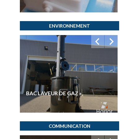
ENVIRONNEMENT
GAMM
BAC LAVEUR DE GAZ »
PROD
COMMUNICATION