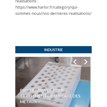
réalisations :
https://www.harlor.fr/category/qui-
sommes-nous/nos-dernieres-realisations/
INDUSTRIE
PANIER EN PVDF POUR
CUVE
TRAITEMENT DE SURFACE DES
POUR
METAUX »
ACID