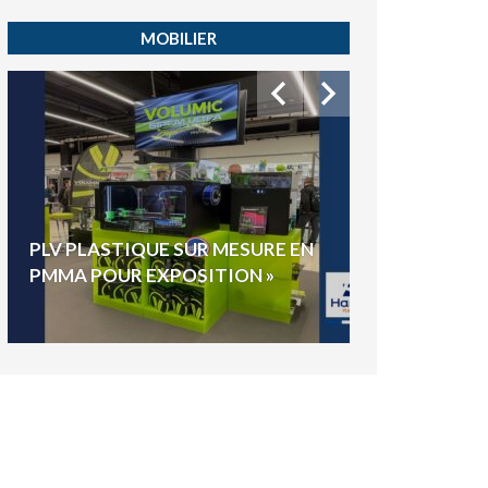
MOBILIER
HYGIAPHONE
PLV PLASTIQUE SUR MESURE EN
ÉLECTIONS E
PMMA POUR EXPOSITION »
VOTE »