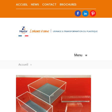
ACCUEIL
NEWS
CONTACT
BROCHURES
Menu
≡
Accueil
»