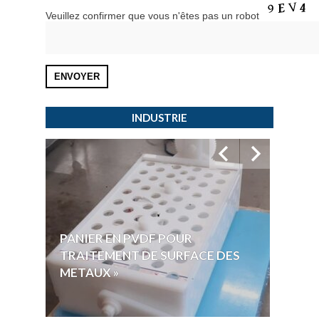
Veuillez confirmer que vous n'êtes pas un robot
INDUSTRIE
PANIER EN PVDF POUR
CUVE
TRAITEMENT DE SURFACE DES
POUR
METAUX »
ACID