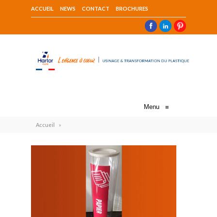
ACCUEIL
NEWS
CONTACT
BROCHURES
Menu
≡
Accueil
»