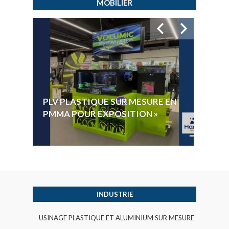
MOBILIER
HYGI
PLV PLASTIQUE SUR MESURE EN
ÉLECT
PMMA POUR EXPOSITION »
VOTE 
INDUSTRIE
USINAGE PLASTIQUE ET ALUMINIUM SUR MESURE