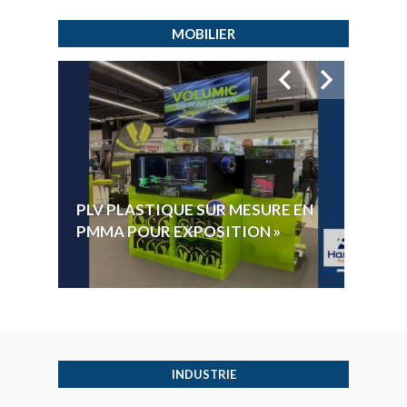
MOBILIER
HYGI
PLV PLASTIQUE SUR MESURE EN
ÉLECT
PMMA POUR EXPOSITION »
VOTE 
INDUSTRIE