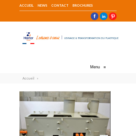
ACCUEIL
NEWS
CONTACT
BROCHURES
Menu
≡
Accueil
»