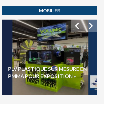
MOBILIER
HYGIAPHONE
PLV PLASTIQUE SUR MESURE EN
ÉLECTIONS E
PMMA POUR EXPOSITION »
VOTE »