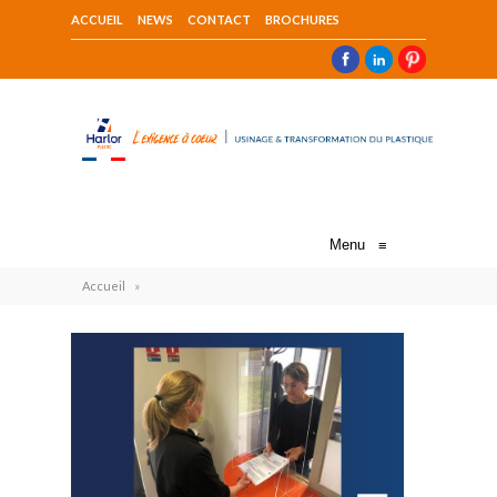
ACCUEIL
NEWS
CONTACT
BROCHURES
Menu
≡
Accueil
»