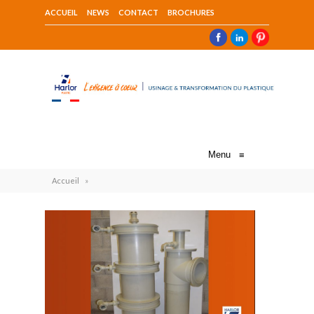
ACCUEIL
NEWS
CONTACT
BROCHURES
Menu
≡
Accueil
»