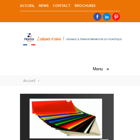
ACCUEIL
NEWS
CONTACT
BROCHURES
Menu
≡
Accueil
»