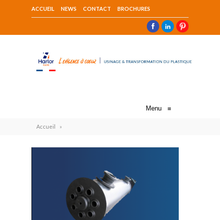
ACCUEIL
NEWS
CONTACT
BROCHURES
Menu
≡
Accueil
»