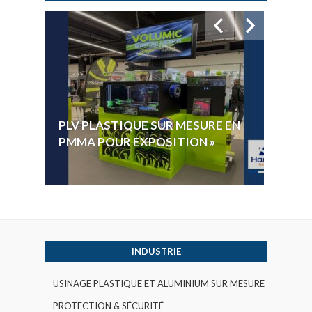
HYGI
PLV PLASTIQUE SUR MESURE EN
ÉLECT
PMMA POUR EXPOSITION »
VOTE 
INDUSTRIE
USINAGE PLASTIQUE ET ALUMINIUM SUR MESURE
PROTECTION & SÉCURITÉ