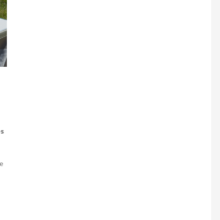
es
ge