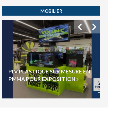
MOBILIER
HYGIAPHONE
PLV PLASTIQUE SUR MESURE EN
ÉLECTIONS E
PMMA POUR EXPOSITION »
VOTE »