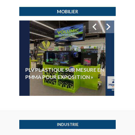
MOBILIER
HYGI
PLV PLASTIQUE SUR MESURE EN
ÉLECT
PMMA POUR EXPOSITION »
VOTE 
INDUSTRIE