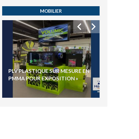
MOBILIER
HYGIAPHONE
PLV PLASTIQUE SUR MESURE EN
ÉLECTIONS E
PMMA POUR EXPOSITION »
VOTE »