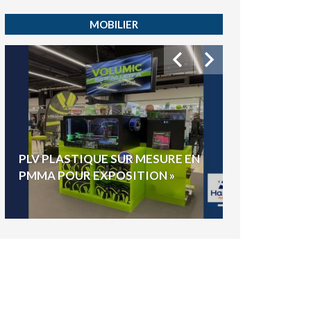
MOBILIER
HYGIAPHONE
PLV PLASTIQUE SUR MESURE EN
ÉLECTIONS E
PMMA POUR EXPOSITION »
VOTE »