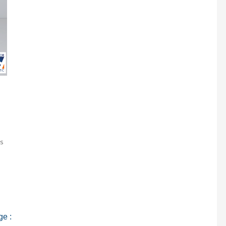
rs
ge :