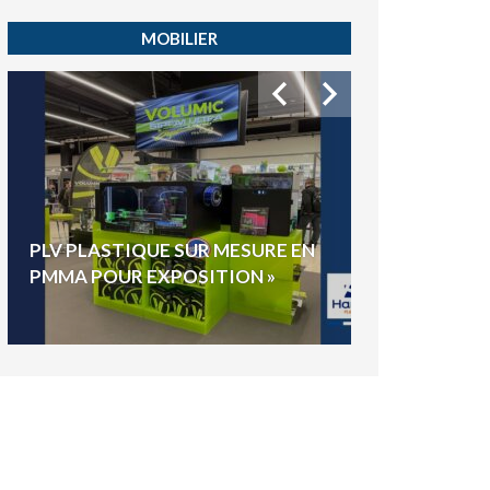
MOBILIER
HYGIAPHONE
PLV PLASTIQUE SUR MESURE EN
ÉLECTIONS E
PMMA POUR EXPOSITION »
VOTE »