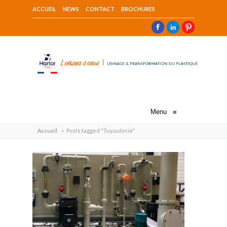
ACCUEIL
NEWS
CONTACT
BROCHURES
Menu
≡
Accueil
»
Posts tagged "Tuyauterie"