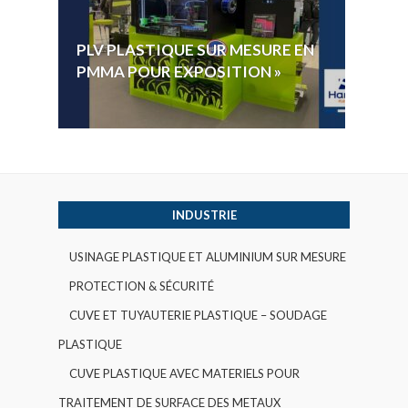
HYGI
PLV PLASTIQUE SUR MESURE EN
ÉLECT
PMMA POUR EXPOSITION »
VOTE 
INDUSTRIE
USINAGE PLASTIQUE ET ALUMINIUM SUR MESURE
PROTECTION & SÉCURITÉ
CUVE ET TUYAUTERIE PLASTIQUE – SOUDAGE
PLASTIQUE
CUVE PLASTIQUE AVEC MATERIELS POUR
TRAITEMENT DE SURFACE DES METAUX