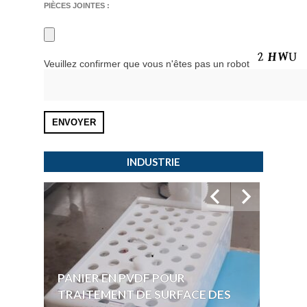
PIÈCES JOINTES :
Veuillez confirmer que vous n'êtes pas un robot
INDUSTRIE
PANIER EN PVDF POUR
CUVE
TRAITEMENT DE SURFACE DES
POUR