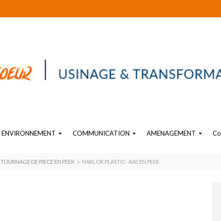
ENVIRONNEMENT
COMMUNICATION
AMENAGEMENT
Co
EAU
SIGNALÉTIQUE PLASTIQUE
OBJET SUR-MESURE EN PLASTIQUE
PLV PLASTIQUE SUR MESURE
AMENAGEMENT PLASTIQUE INTERIEUR INDUSTRIEL
TOURNAGE DE PIECE EN PEEK
»
HARLOR PLASTIC- AXE EN PEEK