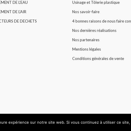
EMENT DE L’EAU
Usinage et Tôlerie plastique
MENT DE L’AIR
Nos savoir-faire
CTEURS DE DECHETS
4 bonnes raisons de nous faire con
Nos dernières réalisations
Nos partenaires
Mentions légales
Conditions générales de vente
leure expérience sur notre site web. Si vous continuez à utiliser ce sit
© All rights reserved 2015 -
HARLOR PLASTIC
.