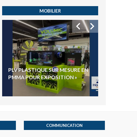
MOBILIER
HYGIAPHONE
PLV PLASTIQUE SUR MESURE EN
ÉLECTIONS E
PMMA POUR EXPOSITION »
VOTE »
COMMUNICATION