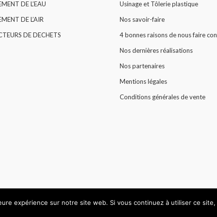
EMENT DE L’EAU
Usinage et Tôlerie plastique
MENT DE L’AIR
Nos savoir-faire
CTEURS DE DECHETS
4 bonnes raisons de nous faire con
Nos dernières réalisations
Nos partenaires
Mentions légales
Conditions générales de vente
leure expérience sur notre site web. Si vous continuez à utiliser ce sit
© All rights reserved 2015 -
HARLOR PLASTIC
.