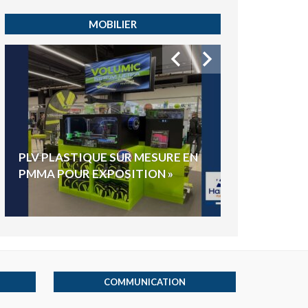
MOBILIER
HYGIAPHONE
PLV PLASTIQUE SUR MESURE EN
ÉLECTIONS E
PMMA POUR EXPOSITION »
VOTE »
COMMUNICATION