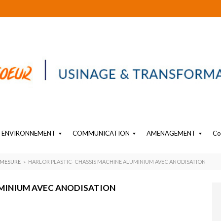
ENVIRONNEMENT
COMMUNICATION
AMENAGEMENT
Co
EAU
SIGNALÉTIQUE PLASTIQUE
OBJET SUR-MESURE EN PLASTIQUE
PLV PLASTIQUE SUR MESURE
AMENAGEMENT PLASTIQUE INTERIEUR INDUSTRIEL
 MESURE
»
HARLOR PLASTIC- CHASSIS MACHINE ALUMINIUM AVEC ANODISATION
UMINIUM AVEC ANODISATION