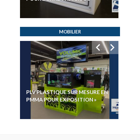
MOBILIER
HYGI
PLV PLASTIQUE SUR MESURE EN
ÉLECT
PMMA POUR EXPOSITION »
VOTE 