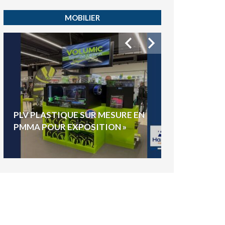
MOBILIER
HYGIAPHONE
PLV PLASTIQUE SUR MESURE EN
ÉLECTIONS E
PMMA POUR EXPOSITION »
VOTE »